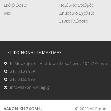
Εκδηλώσεις
Παιδικός Σταθμός
Νέα
Δημοτικό Σχολείο
Ξένες Γλώσσες
ΕΠΙΚΟΙΝΩΝΗΣΤΕ ΜΑΖΙ ΜΑΣ
Β. Μοσκόβη 6 - Λεβιδίου 32 Κολωνός 10442 Αθήνα
210 51.29.959
210 51.55.895
info@lakoniki-fragi.gr
ΛΑΚΩΝΙΚΗ ΣΧΟΛΗ -
© 2020 All Rights