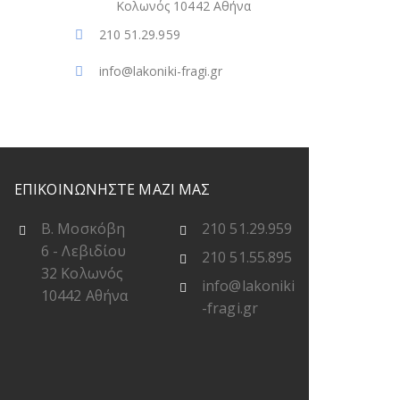
Κολωνός 10442 Αθήνα
210 51.29.959
info@lakoniki-fragi.gr
ΕΠΙΚΟΙΝΩΝΗΣΤΕ ΜΑΖΙ ΜΑΣ
Β. Μοσκόβη
210 51.29.959
6 - Λεβιδίου
210 51.55.895
32 Κολωνός
info@lakoniki
10442 Αθήνα
-fragi.gr