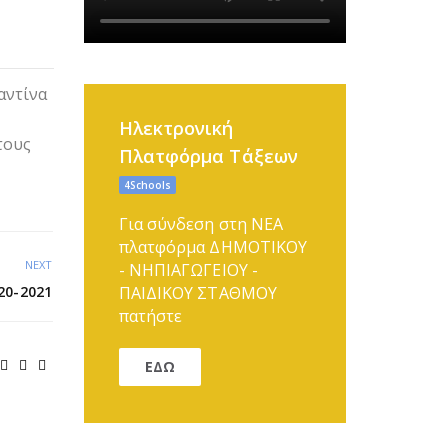
αντίνα
Ηλεκτρονική
τους
Πλατφόρμα Τάξεων
4Schools
Για σύνδεση στη ΝΕΑ
πλατφόρμα ΔΗΜΟΤΙΚΟΥ
NEXT
- ΝΗΠΙΑΓΩΓΕΙΟΥ -
20-2021
ΠΑΙΔΙΚΟΥ ΣΤΑΘΜΟΥ
πατήστε
ΕΔΩ