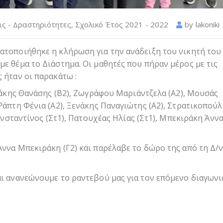
ις - Δραστηριότητες
,
Σχολικό Έτος 2021 - 2022
by
lakoniki
ατοποιήθηκε η κλήρωση για την ανάδειξη του νικητή του
ε θέμα το Διάστημα. Οι μαθητές που πήραν μέρος με τις
 ήταν οι παρακάτω :
αδάκης Θανάσης (Β2), Ζωγράφου Μαριάντζελα (Α2), Μουσάς
Ράπτη Φένια (Α2), Ξενάκης Παναγιώτης (Α2), Στρατικοπού
ωνσταντίνος (Στ1), Πατουχέας Ηλίας (Στ1), Μπεκιράκη Άννα 
ννα Μπεκιράκη (Γ2) και παρέλαβε το δώρο της από τη Δ/
ι ανανεώνουμε το ραντεβού μας για τον επόμενο διαγωνι