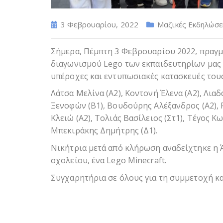
3 Φεβρουαρίου, 2022
Μαζικές Εκδηλώσε
Σήμερα, Πέμπτη 3 Φεβρουαρίου 2022, πραγμ
διαγωνισμού Lego των εκπαιδευτηρίων μας μ
υπέροχες και εντυπωσιακές κατασκευές τους
Λάτσα Μελίνα (Α2), Κοντονή Έλενα (Α2), Λι
Ξενοφών (Β1), Βουδούρης Αλέξανδρος (Α2), 
Κλειώ (Α2), Τολιάς Βασίλειος (Στ1), Τέγος Κ
Μπεκιράκης Δημήτρης (Δ1).
Νικήτρια μετά από κλήρωση αναδείχτηκε η Ά
σχολείου, ένα Lego Minecraft.
Συγχαρητήρια σε όλους για τη συμμετοχή κα