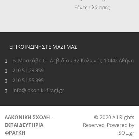
Ξένες Γλώσσες
ΕΠΙΚΟΙΝΩΝΗΣΤΕ ΜΑΖΙ ΜΑΣ
Β. Μοσκόβη 6 - Λεβιδίου 32 Κολωνός 10442 Αθήνα
210 51.29.959
210 51.55.895
info@lakoniki-fragi.gr
ΛΑΚΩΝΙΚΗ ΣΧΟΛΗ -
© 2020 All Rights
ΕΚΠΑΙΔΕΥΤΗΡΙΑ
Reserved. Powered by
ΦΡΑΓΚΗ
iSOL.gr