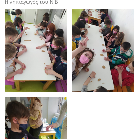
Η νηπιαγωγός του Ν’Β