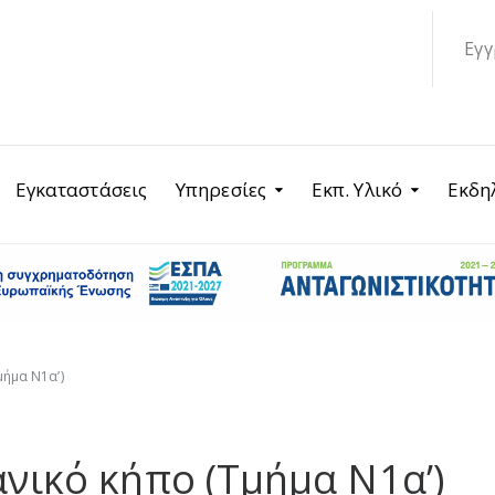
Εγγ
Εγκαταστάσεις
Υπηρεσίες
Εκπ. Υλικό
Εκδη
μήμα Ν1α’)
νικό κήπο (Τμήμα Ν1α’)