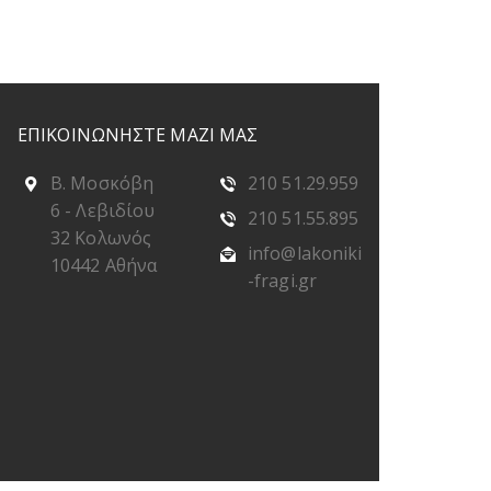
ΕΠΙΚΟΙΝΩΝΗΣΤΕ ΜΑΖΙ ΜΑΣ
Β. Μοσκόβη
210 51.29.959
6 - Λεβιδίου
210 51.55.895
32 Κολωνός
info@lakoniki
10442 Αθήνα
-fragi.gr