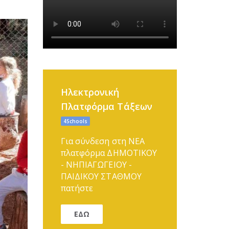
Ηλεκτρονική
Πλατφόρμα Τάξεων
4Schools
Για σύνδεση στη ΝΕΑ
πλατφόρμα ΔΗΜΟΤΙΚΟΥ
- ΝΗΠΙΑΓΩΓΕΙΟΥ -
ΠΑΙΔΙΚΟΥ ΣΤΑΘΜΟΥ
πατήστε
ΕΔΩ