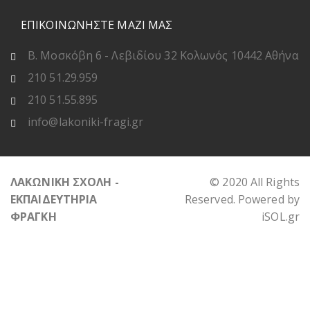
ΕΠΙΚΟΙΝΩΝΗΣΤΕ ΜΑΖΙ ΜΑΣ
Β. Μοσκόβη 6 - Λεβιδίου 32 Κολωνός 10442 Αθήνα
210 51.29.959
210 51.55.895
info@lakoniki-fragi.gr
ΛΑΚΩΝΙΚΗ ΣΧΟΛΗ -
© 2020 All Rights
ΕΚΠΑΙΔΕΥΤΗΡΙΑ
Reserved. Powered by
ΦΡΑΓΚΗ
iSOL.gr