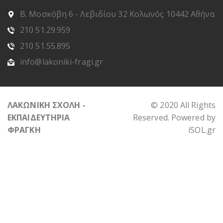
Β. Μοσκόβη 6 - Λεβιδίου 32 Κολωνός 10442 Αθήνα
210 51.29.959
210 51.55.895
info@lakoniki-fragi.gr
ΛΑΚΩΝΙΚΗ ΣΧΟΛΗ -
© 2020 All Rights
ΕΚΠΑΙΔΕΥΤΗΡΙΑ
Reserved. Powered by
ΦΡΑΓΚΗ
iSOL.gr