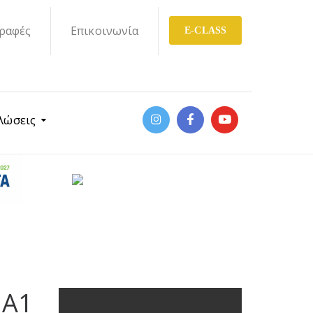
ραφές
Επικοινωνία
E-CLASS
λώσεις
 Α1