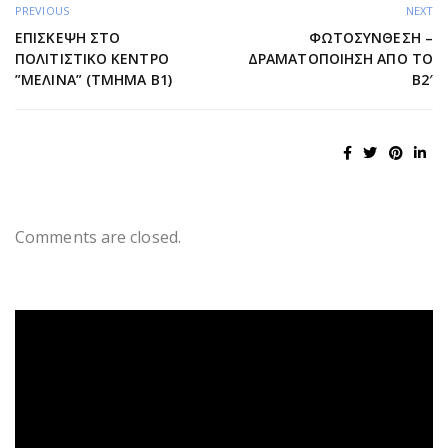
PREVIOUS
NEXT
ΕΠΊΣΚΕΨΗ ΣΤΟ
ΦΩΤΟΣΎΝΘΕΣΗ –
ΠΟΛΙΤΙΣΤΙΚΌ ΚΈΝΤΡΟ
ΔΡΑΜΑΤΟΠΟΊΗΣΗ ΑΠΌ ΤΟ
”ΜΕΛΊΝΑ” (ΤΜΉΜΑ Β1)
Β2′
Comments are closed.
Πρόγραμμα
Αναπαραγωγής
Βίντεο