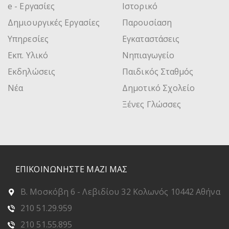
e - Εργασίες
Ιστορικό
Δημιουργικές Εργασίες
Παρουσίαση
Υπηρεσίες
Εγκαταστάσεις
Εκπ. Υλικό
Νηπιαγωγείο
Εκδηλώσεις
Παιδικός Σταθμός
Νέα
Δημοτικό Σχολείο
Ξένες Γλώσσες
ΕΠΙΚΟΙΝΩΝΗΣΤΕ ΜΑΖΙ ΜΑΣ
Β. Μοσκόβη 6 - Λεβιδίου 32 Κολωνός 10442 Αθήνα
210 51.29.959
210 51.55.895