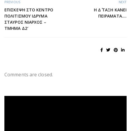
PREVIOUS
NEXT
ΕΠΊΣΚΕΨΗ ΣΤΟ ΚΈΝΤΡΟ
Η Δ΄ ΤΑΞΗ ΚΑΝΕΙ
ΠΟΛΙΤΙΣΜΟΎ ΊΔΡΥΜΑ
ΠΕΙΡΑΜΑΤΑ….
ΣΤΑΎΡΟΣ ΝΙΆΡΧΟΣ –
ΤΜΉΜΑ Δ2′
Comments are closed.
Πρόγραμμα
Αναπαραγωγής
Βίντεο