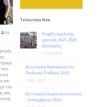
Τελευταία Νέα
by
Έναρξη σχολικής
χρονιάς 2025-2026
(Αγιασμός)
δρομής
11 Σεπ, 2025
την
πήραμε
Λειτουργία Νηπιαγωγείου -
 στο
Παιδικού Σταθμού 2025
τικό
2 Ιούλ, 2025
η και
υμε την
ς μας,
Λειτουργία Δημοτικού Ιούνιος
χνητής
- Σεπτέμβριος 2025