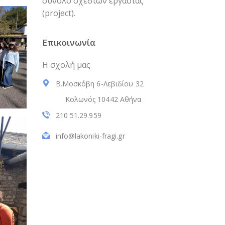
σύνολο σχεδίων εργασίας
(project).
Επικοινωνία
Η σχολή μας
Β.Μοσκόβη 6-Λεβιδίου 32
Κολωνός 10442 Αθήνα
210 51.29.959
info@lakoniki-fragi.gr