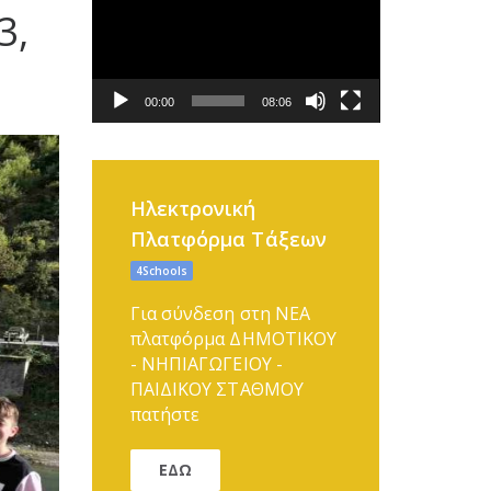
Αναπαραγωγής
3,
Βίντεο
00:00
08:06
Ηλεκτρονική
Πλατφόρμα Τάξεων
4Schools
Για σύνδεση στη ΝΕΑ
πλατφόρμα ΔΗΜΟΤΙΚΟΥ
- ΝΗΠΙΑΓΩΓΕΙΟΥ -
ΠΑΙΔΙΚΟΥ ΣΤΑΘΜΟΥ
πατήστε
ΕΔΩ