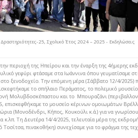
- Δραστηριότητες-25
,
Σχολικό Έτος 2024 – 2025 - Εκδηλώσεις
την περιοχή της Ηπείρου και την έναρξη της 4ήμερης εκ
θρυλικό γεφύρι φτάσαμε στα Ιωάννινα όπου γευματίσαμε σ
 στο ξενοδοχείο. Την επόμενη μέρα (Σάββατο 12/4/2025) 
πισκεφτήκαμε το σπήλαιο Περάματος, το πολεμικό μουσείο
 Μονή Μολυβδοσκέπαστου και το Μπουραζάνι (περιβαλλον
25, επισκεφθήκαμε το μουσείο κέρινων ομοιωμάτων Βρέλλ
ρια (Μονοδένδρι, Κήπος, Κουκούλι κ.ά.) για να γνωρίσο
α κ.λπ. Τη Δευτέρα 14/4/2025, τελευταία μέρα της εκδρομή
 Τοσίτσα, πινακοθήκη) συνεχίσαμε για το φράγμα της τε