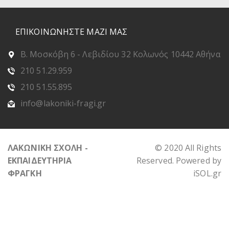
ΕΠΙΚΟΙΝΩΝΗΣΤΕ ΜΑΖΙ ΜΑΣ
Β. Μοσκόβη 6 - Λεβιδίου 32 Κολωνός 10442 Αθήνα
210 51.29.959
210 51.55.895
info@lakoniki-fragi.gr
ΛΑΚΩΝΙΚΗ ΣΧΟΛΗ -
© 2020 All Rights
ΕΚΠΑΙΔΕΥΤΗΡΙΑ
Reserved. Powered by
ΦΡΑΓΚΗ
iSOL.gr