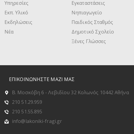
Υπηρεσίες
Εγκαταστάσεις
Εκπ. Υλικό
Νηπιαγωγείο
Εκδηλώσεις
Παιδικός Σταθμός
Νέα
Δημοτικό Σχολείο
Ξένες Γλώσσες
ΕΠΙΚΟΙΝΩΝΗΣΤΕ ΜΑΖΙ ΜΑΣ
Β. Μοσκόβη 6 - Λεβιδίου 32 Κολωνός 10442 Αθήνα
210 51.29.959
210 51.55.895
info@lakoniki-fragi.gr