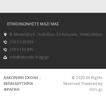
ΕΠΙΚΟΙΝΩΝΗΣΤΕ ΜΑΖΙ ΜΑΣ
Β. Μοσκόβη 6 - Λεβιδίου 32 Κολωνός 10442 Αθήνα
210 51.29.959
210 51.55.895
info@lakoniki-fragi.gr
ΛΑΚΩΝΙΚΗ ΣΧΟΛΗ -
© 2020 All Rights
ΕΚΠΑΙΔΕΥΤΗΡΙΑ
Reserved. Powered by
ΦΡΑΓΚΗ
iSOL.gr