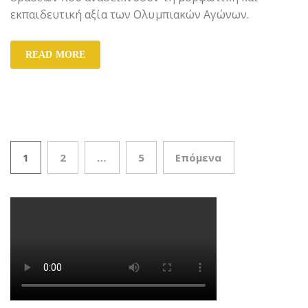
εκπαιδευτική αξία των Ολυμπιακών Αγώνων.
READ MORE
1
2
…
5
Επόμενα
Πλοήγηση άρθρων