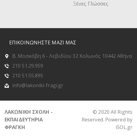
Ξένες Γλώσσες
ΕΠΙΚΟΙΝΩΝΗΣΤΕ ΜΑΖΙ ΜΑΣ
Β. Μοσκόβη 6 - Λεβιδίου 32 Κολωνός 10442 Αθήνα
210 51.29.959
210 51.55.895
info@lakoniki-fragi.gr
ΛΑΚΩΝΙΚΗ ΣΧΟΛΗ -
© 2020 All Rights
ΕΚΠΑΙΔΕΥΤΗΡΙΑ
Reserved. Powered by
ΦΡΑΓΚΗ
iSOL.gr