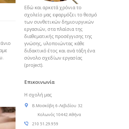
Εδώ και αρκετά χρόνια το
σχολείο μας εφαρμόζει το θεσμό
των συνθετικών δημιουργικών
εργασιών, στα πλαίσια της
διαθεματικής προσέγγισης της
τάνιο
γνώσης, υλοποιώντας κάθε
θαμε
διδακτικό έτος και ανά τάξη ένα
υ.
σύνολο σχεδίων εργασίας
(project).
Επικοινωνία
Η σχολή μας
Β.Μοσκόβη 6-Λεβιδίου 32
Κολωνός 10442 Αθήνα
210 51.29.959