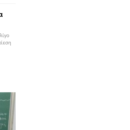
α
λίγο
πίεση