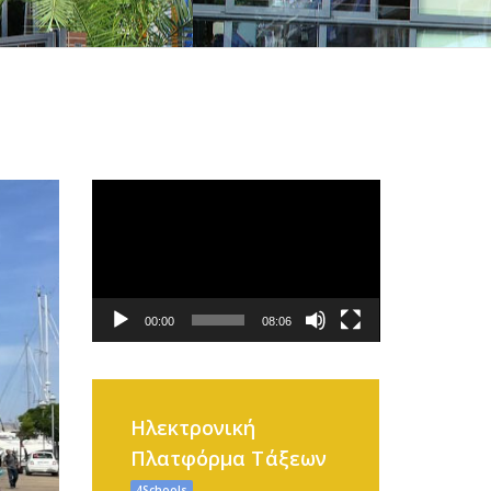
Πρόγραμμα
Αναπαραγωγής
Βίντεο
00:00
08:06
Ηλεκτρονική
Πλατφόρμα Τάξεων
4Schools