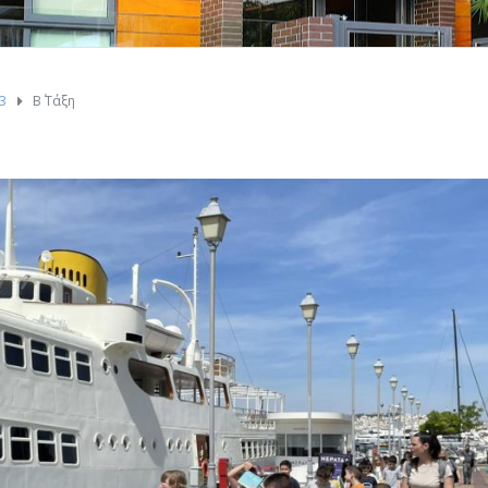
23
Β΄ Τάξη