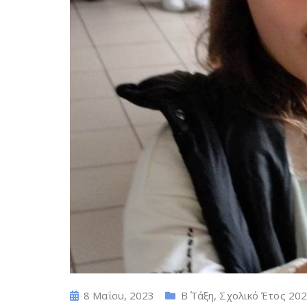
8 Μαΐου, 2023
Β΄ Τάξη
,
Σχολικό Έτος 202