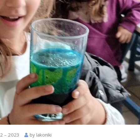
2 – 2023
by
lakoniki