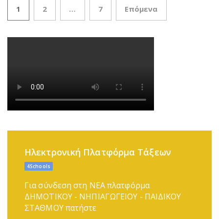
1
2
…
7
Επόμενα
Πλοήγηση άρθρων
Ηλεκτρονική Πλατφόρμα Τάξεων
4Schools
Για σύνδεση στη ΝΕΑ πλατφόρμα
ΔΗΜΟΤΙΚΟΥ - ΝΗΠΙΑΓΩΓΕΙΟΥ - ΠΑΙΔΙΚΟΥ
ΣΤΑΘΜΟΥ πατήστε