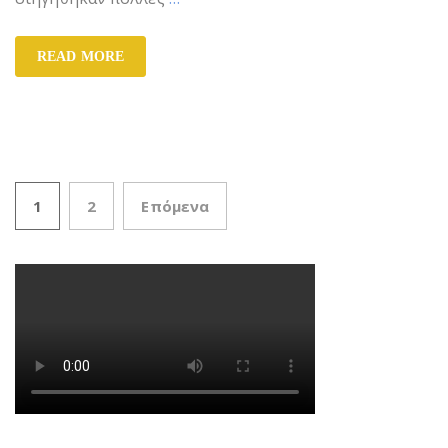
READ MORE
1
2
Επόμενα
Πλοήγηση άρθρων