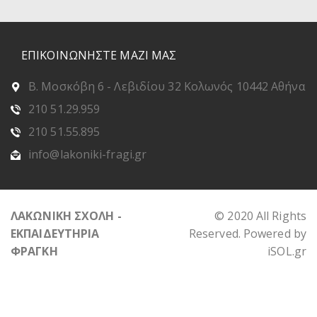
ΕΠΙΚΟΙΝΩΝΗΣΤΕ ΜΑΖΙ ΜΑΣ
Β. Μοσκόβη 6 - Λεβιδίου 32 Κολωνός 10442 Αθήνα
210 51.29.959
210 51.55.895
info@lakoniki-fragi.gr
ΛΑΚΩΝΙΚΗ ΣΧΟΛΗ -
© 2020 All Rights
ΕΚΠΑΙΔΕΥΤΗΡΙΑ
Reserved. Powered by
ΦΡΑΓΚΗ
iSOL.gr