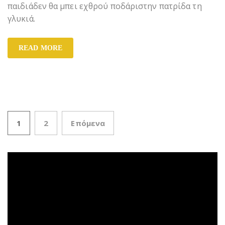
παιδιάδεν θα μπει εχθρού ποδάριστην πατρίδα τη
γλυκιά.
READ MORE
1
2
Επόμενα
Πλοήγηση άρθρων
Πρόγραμμα
Αναπαραγωγής
Βίντεο