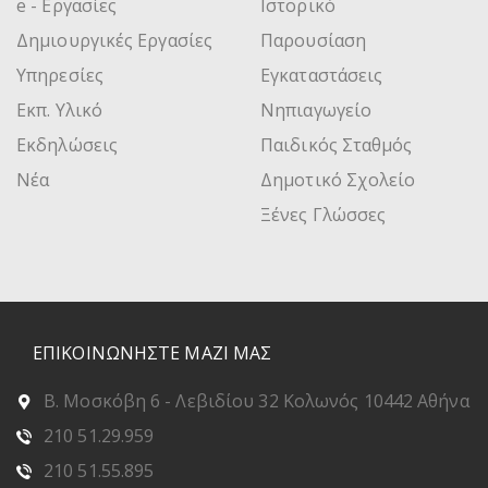
e - Εργασίες
Ιστορικό
Δημιουργικές Εργασίες
Παρουσίαση
Υπηρεσίες
Εγκαταστάσεις
Εκπ. Υλικό
Νηπιαγωγείο
Εκδηλώσεις
Παιδικός Σταθμός
Νέα
Δημοτικό Σχολείο
Ξένες Γλώσσες
ΕΠΙΚΟΙΝΩΝΗΣΤΕ ΜΑΖΙ ΜΑΣ
Β. Μοσκόβη 6 - Λεβιδίου 32 Κολωνός 10442 Αθήνα
210 51.29.959
210 51.55.895