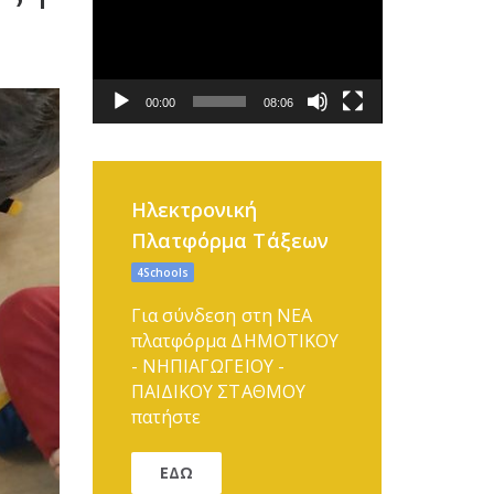
Αναπαραγωγής
Βίντεο
00:00
08:06
Ηλεκτρονική
Πλατφόρμα Τάξεων
4Schools
Για σύνδεση στη ΝΕΑ
πλατφόρμα ΔΗΜΟΤΙΚΟΥ
- ΝΗΠΙΑΓΩΓΕΙΟΥ -
ΠΑΙΔΙΚΟΥ ΣΤΑΘΜΟΥ
πατήστε
ΕΔΩ