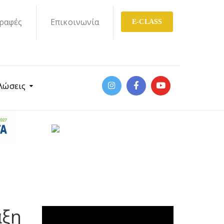
ραφές
Επικοινωνία
E-CLASS
λώσεις
άξη
Πρόγραμμα