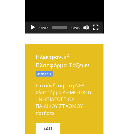
Αναπαραγωγής
Βίντεο
00:00
08:06
Ηλεκτρονική
Πλατφόρμα Τάξεων
4Schools
Για σύνδεση στη ΝΕΑ
πλατφόρμα ΔΗΜΟΤΙΚΟΥ
- ΝΗΠΙΑΓΩΓΕΙΟΥ -
ΠΑΙΔΙΚΟΥ ΣΤΑΘΜΟΥ
πατήστε
ΕΔΩ