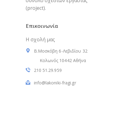
σύνολο σχεδίων εργασίας
(project).
Επικοινωνία
Η σχολή μας
Β.Μοσκόβη 6-Λεβιδίου 32
Κολωνός 10442 Αθήνα
210 51.29.959
info@lakoniki-fragi.gr