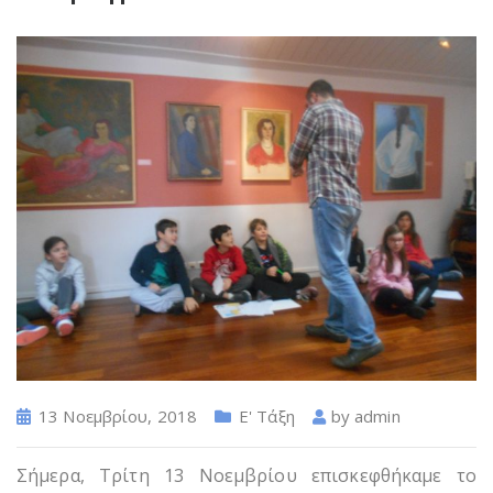
13 Νοεμβρίου, 2018
Ε' Τάξη
by
admin
Σήμερα, Τρίτη 13 Νοεμβρίου επισκεφθήκαμε το