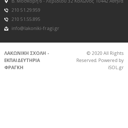
Β. Μοσκόβη 6 - Λεβιδίου 32 Κολωνός 10442 Αθήνα
210 51.29.959
210 51.55.895
info@lakoniki-fragi.gr
ΛΑΚΩΝΙΚΗ ΣΧΟΛΗ -
© 2020 All Rights
ΕΚΠΑΙΔΕΥΤΗΡΙΑ
Reserved. Powered by
ΦΡΑΓΚΗ
iSOL.gr