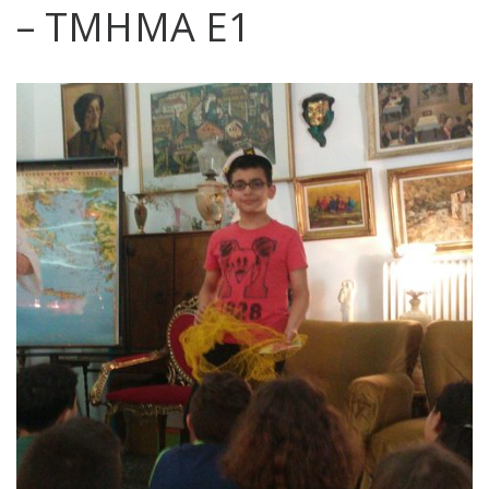
– ΤΜΗΜΑ Ε1