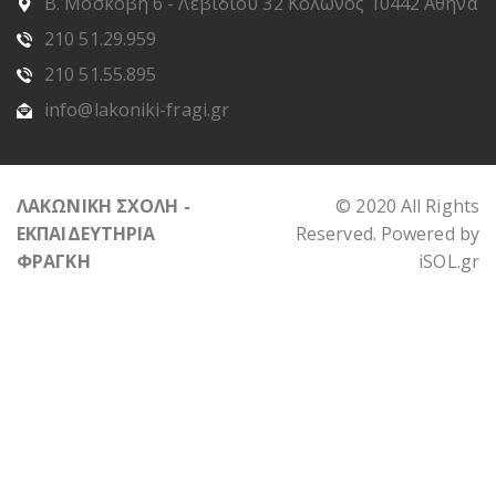
Β. Μοσκόβη 6 - Λεβιδίου 32 Κολωνός 10442 Αθήνα
210 51.29.959
210 51.55.895
info@lakoniki-fragi.gr
ΛΑΚΩΝΙΚΗ ΣΧΟΛΗ -
© 2020 All Rights
ΕΚΠΑΙΔΕΥΤΗΡΙΑ
Reserved. Powered by
ΦΡΑΓΚΗ
iSOL.gr