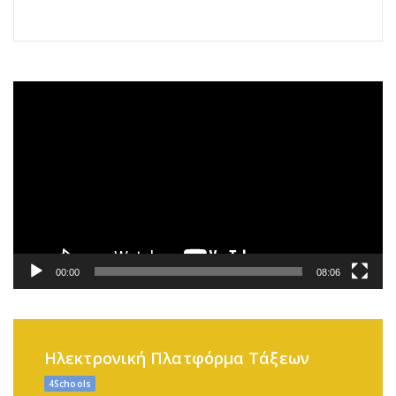
Πρόγραμμα
Αναπαραγωγής
Βίντεο
00:00
08:06
Ηλεκτρονική Πλατφόρμα Τάξεων
4Schools