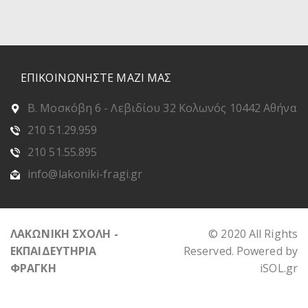
ΕΠΙΚΟΙΝΩΝΗΣΤΕ ΜΑΖΙ ΜΑΣ
Β. Μοσκόβη 6 - Λεβιδίου 32 Κολωνός 10442 Αθήνα
210 51.29.959
210 51.55.895
info@lakoniki-fragi.gr
ΛΑΚΩΝΙΚΗ ΣΧΟΛΗ -
© 2020 All Rights
ΕΚΠΑΙΔΕΥΤΗΡΙΑ
Reserved. Powered by
ΦΡΑΓΚΗ
iSOL.gr