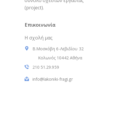
σύνολο σχεδίων εργασίας
(project).
Επικοινωνία
Η σχολή μας
Β.Μοσκόβη 6-Λεβιδίου 32
Κολωνός 10442 Αθήνα
210 51.29.959
info@lakoniki-fragi.gr