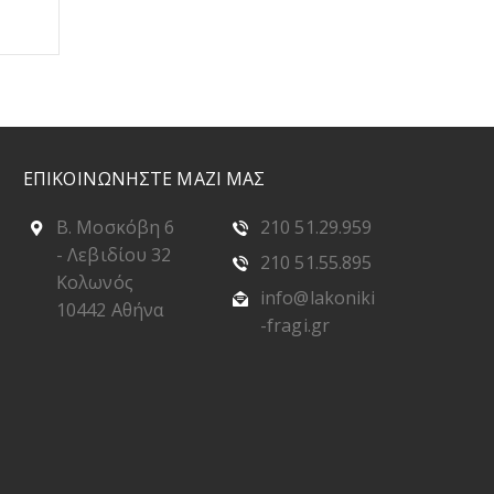
ΕΠΙΚΟΙΝΩΝΗΣΤΕ ΜΑΖΙ ΜΑΣ
Β. Μοσκόβη 6
210 51.29.959
- Λεβιδίου 32
210 51.55.895
Κολωνός
info@lakoniki
10442 Αθήνα
-fragi.gr