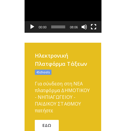
Αναπαραγωγής
Βίντεο
00:00
08:06
Ηλεκτρονική
Πλατφόρμα Τάξεων
4Schools
Για σύνδεση στη ΝΕΑ
πλατφόρμα ΔΗΜΟΤΙΚΟΥ
- ΝΗΠΙΑΓΩΓΕΙΟΥ -
ΠΑΙΔΙΚΟΥ ΣΤΑΘΜΟΥ
πατήστε
ΕΔΩ